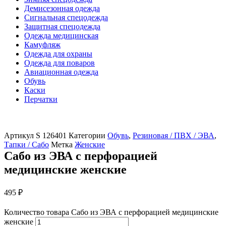
Демисезонная одежда
Сигнальная спецодежда
Защитная спецодежда
Одежда медицинская
Камуфляж
Одежда для охраны
Одежда для поваров
Авиационная одежда
Обувь
Каски
Перчатки
Артикул
S 126401
Категории
Обувь
,
Резиновая / ПВХ / ЭВА
,
Тапки / Сабо
Метка
Женские
Сабо из ЭВА с перфорацией
медицинские женские
495
₽
Количество товара Сабо из ЭВА с перфорацией медицинские
женские