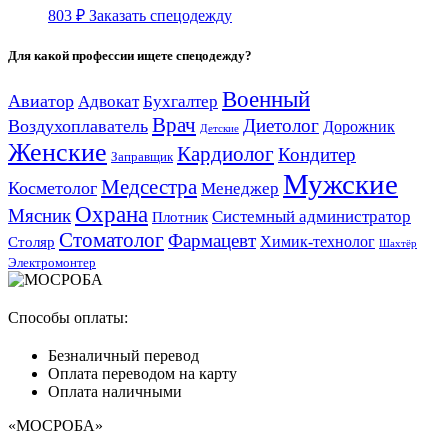
803
₽
Заказать спецодежду
Для какой профессии ищете спецодежду?
Военный
Авиатор
Адвокат
Бухгалтер
Врач
Диетолог
Воздухоплаватель
Дорожник
Детские
Женские
Кардиолог
Кондитер
Заправщик
Мужские
Медсестра
Косметолог
Менеджер
Охрана
Мясник
Системный администратор
Плотник
Стоматолог
Фармацевт
Химик-технолог
Столяр
Шахтёр
Электромонтер
Способы оплаты:
Безналичный перевод
Оплата переводом на карту
Оплата наличными
«МОСРОБА»