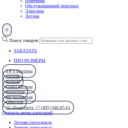
Нефтяник
Обслуживающий персонал
Электрик
Летчик
X
Поиск товаров
ЗАКАЗАТЬ
ПРО РАЗМЕРЫ
0
₽
0
Корзина
Летняя
Зимняя
Горка костюм
Защитная
Медицинская
Офисная
☏ Позвонить +7 (495) 946-85-01
Открыть меню категорий
Летняя спецодежда
Зимняя спецодежда