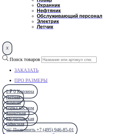
Охранник
Нефтяник
Обслуживающий персонал
Электрик
Летчик
X
Поиск товаров
ЗАКАЗАТЬ
ПРО РАЗМЕРЫ
0
₽
0
Корзина
Летняя
Зимняя
Горка костюм
Защитная
Медицинская
Офисная
☏ Позвонить +7 (495) 946-85-01