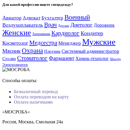
Для какой профессии ищете спецодежду?
Военный
Авиатор
Адвокат
Бухгалтер
Врач
Диетолог
Воздухоплаватель
Дорожник
Детские
Женские
Кардиолог
Кондитер
Заправщик
Мужские
Медсестра
Косметолог
Менеджер
Охрана
Мясник
Системный администратор
Плотник
Стоматолог
Фармацевт
Химик-технолог
Столяр
Шахтёр
Электромонтер
Способы оплаты:
Безналичный перевод
Оплата переводом на карту
Оплата наличными
«МОСРОБА»
Россия
, Москва, Смольная 24а