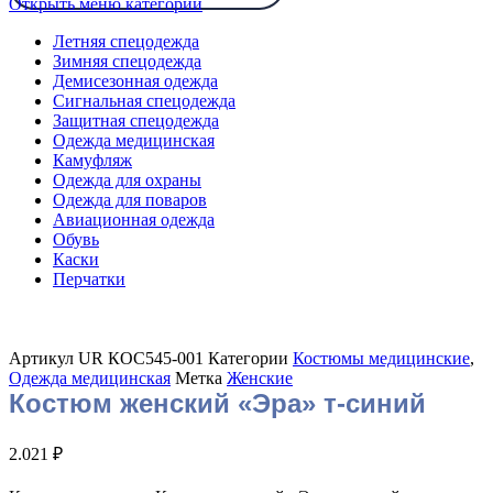
Открыть меню категорий
Летняя спецодежда
Зимняя спецодежда
Демисезонная одежда
Сигнальная спецодежда
Защитная спецодежда
Одежда медицинская
Камуфляж
Одежда для охраны
Одежда для поваров
Авиационная одежда
Обувь
Каски
Перчатки
Артикул
UR КОС545-001
Категории
Костюмы медицинские
,
Одежда медицинская
Метка
Женские
Костюм женский «Эра» т-синий
2.021
₽