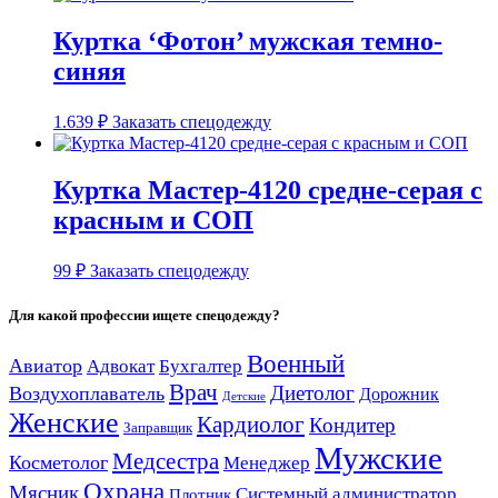
Куртка ‘Фотон’ мужская темно-
синяя
1.639
₽
Заказать спецодежду
Куртка Мастер-4120 средне-серая с
красным и СОП
99
₽
Заказать спецодежду
Для какой профессии ищете спецодежду?
Военный
Авиатор
Адвокат
Бухгалтер
Врач
Диетолог
Воздухоплаватель
Дорожник
Детские
Женские
Кардиолог
Кондитер
Заправщик
Мужские
Медсестра
Косметолог
Менеджер
Охрана
Мясник
Системный администратор
Плотник