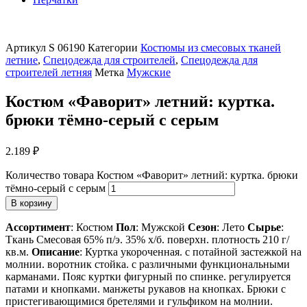
Артикул
S 06190
Категории
Костюмы из смесовых тканей
летние
,
Спецодежда для строителей
,
Спецодежда для
строителей летняя
Метка
Мужские
Костюм «Фаворит» летний: куртка.
брюки тёмно-серый с серым
2.189
₽
Количество товара Костюм «Фаворит» летний: куртка. брюки
тёмно-серый с серым
В корзину
Ассортимент
: Костюм
Пол
: Мужской
Сезон
: Лето
Сырье
:
Ткань Смесовая 65% п/э. 35% х/б. поверхн. плотность 210 г/
кв.м.
Описание
: Куртка укороченная. с потайной застежкой на
молнии. воротник стойка. с различными функциональными
карманами. Пояс куртки фигурный по спинке. регулируется
патами и кнопками. манжеты рукавов на кнопках. Брюки с
пристегивающимися бретелями и гульфиком на молнии.