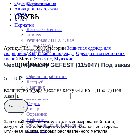
Одежда для поваров
Перчатки
Авиационная одежда
Обувь
ОБУВЬ
Каски
Перчатки
Летняя / Осенняя
Зимняя
Резиновая / ПВХ / ЭВА
Тапки / Сабо
Артикул
TA 11.990
Категории
Защитная одежда для
Утеплители
сварщиков
,
Защитная спецодежда
,
Одежда из огнестойких
тканей
Метки
Женские
,
Мужские
профессии
Чехол на каску GEFEST (115047) Под заказ
Офисный работник
5.110
₽
Лесоруб
Сварщик
Количество товара Чехол на каску GEFEST (115047) Под
Строитель
заказ
Дорожник
Медик
В корзину
Повар
Охранник
Нефтяник
Защитный чехол на каску из алюминизированной ткани,
Обслуживающий персонал
вакуумная металлизация, ворсистая изнаночная сторона.
Электрик
Отличная защита от брызг расплавленного металла.