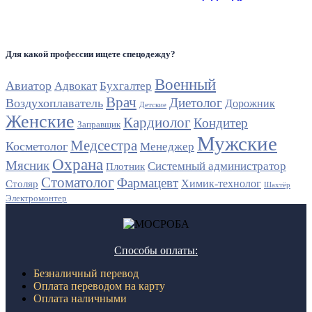
Для какой профессии ищете спецодежду?
Военный
Авиатор
Адвокат
Бухгалтер
Врач
Диетолог
Воздухоплаватель
Дорожник
Детские
Женские
Кардиолог
Кондитер
Заправщик
Мужские
Медсестра
Косметолог
Менеджер
Охрана
Мясник
Системный администратор
Плотник
Стоматолог
Фармацевт
Химик-технолог
Столяр
Шахтёр
Электромонтер
Способы оплаты:
Безналичный перевод
Оплата переводом на карту
Оплата наличными