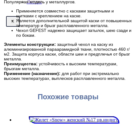
Летчик
Популярная модель у металлургов.
Применяется совместно с касками защитными и
щитками с креплением на каске.
Является дополнительной защитой каски от повышенных
X
температур и брызг расплавленного металла.
Чехол GEFEST надежно защищает затылок, шею сзади и
по бокам.
Элементы конструкции:
защитный чехол на каску из
алюминизированной параарамидной ткани, плотностью 460 г/
м2. Защита корпуса каски, области шеи и предплечья от брызг
металла.
Преимущества:
устойчивость к высоким температурам,
брызгам металла.
Применение (назначение):
для работ при экстремально
высоких температурах, выплесков расплавленного металла.
Похожие товары