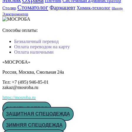
Мясник
Системный администратор
Плотник
Стоматолог
Фармацевт
Химик-технолог
Столяр
Шахтёр
Электромонтер
Способы оплаты:
Безналичный перевод
Оплата переводом на карту
Оплата наличными
«МОСРОБА»
Россия
, Москва, Смольная 24а
Тел: +7 (495) 946-85-01
zakaz@mosroba.ru
https://mosroba.ru
ЗАДАТЬ ВОПРОС
ЗАЩИТНАЯ СПЕЦОДЕЖДА
ЗИМНЯЯ СПЕЦОДЕЖДА