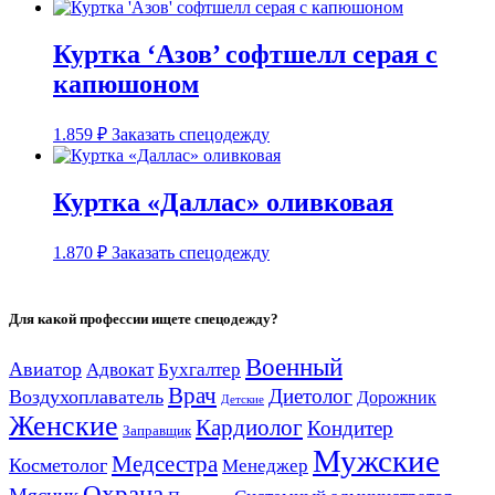
Куртка ‘Азов’ софтшелл серая с
капюшоном
1.859
₽
Заказать спецодежду
Куртка «Даллас» оливковая
1.870
₽
Заказать спецодежду
Для какой профессии ищете спецодежду?
Военный
Авиатор
Адвокат
Бухгалтер
Врач
Диетолог
Воздухоплаватель
Дорожник
Детские
Женские
Кардиолог
Кондитер
Заправщик
Мужские
Медсестра
Косметолог
Менеджер
Охрана