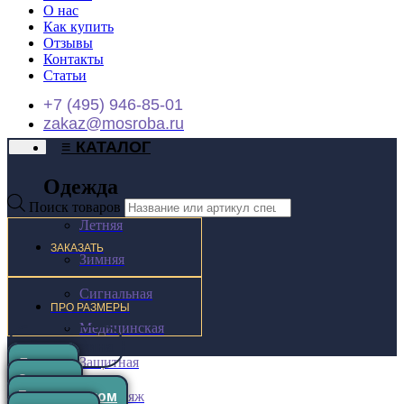
О нас
Как купить
Отзывы
Контакты
Статьи
+7 (495) 946-85-01
zakaz@mosroba.ru
≡ КАТАЛОГ
Одежда
Поиск товаров
Летняя
ЗАКАЗАТЬ
Зимняя
Сигнальная
ПРО РАЗМЕРЫ
Медицинская
0
₽
0
Корзина
Защитная
Летняя
Зимняя
Камуфляж
Горка костюм