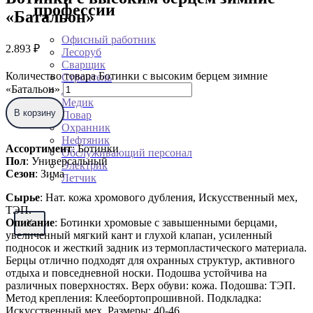
профессии
«Батальон»
Офисный работник
2.893
₽
Лесоруб
Сварщик
Количество товара Ботинки с высоким берцем зимние
Строитель
«Батальон»
Дорожник
Медик
В корзину
Повар
Охранник
Нефтяник
Ассортимент
: Ботинки
Обслуживающий персонал
Пол
: Универсальный
Электрик
Сезон
: Зима
Летчик
Сырье
: Нат. кожа хромового дубления, Искусственный мех,
ТЭП.
Описание
: Ботинки хромовые с завышенными берцами,
X
увеличенный мягкий кант и глухой клапан, усиленный
подносок и жесткий задник из термопластического материала.
Берцы отлично подходят для охранных структур, активного
отдыха и повседневной носки. Подошва устойчива на
различных поверхностях. Верх обуви: кожа. Подошва: ТЭП.
Метод крепления: Клеебортопрошивной. Подкладка:
Искусственный мех. Размеры: 40-46.