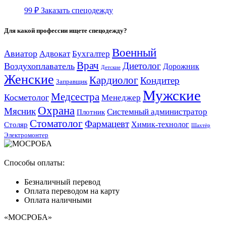
99
₽
Заказать спецодежду
Для какой профессии ищете спецодежду?
Военный
Авиатор
Адвокат
Бухгалтер
Врач
Диетолог
Воздухоплаватель
Дорожник
Детские
Женские
Кардиолог
Кондитер
Заправщик
Мужские
Медсестра
Косметолог
Менеджер
Охрана
Мясник
Системный администратор
Плотник
Стоматолог
Фармацевт
Химик-технолог
Столяр
Шахтёр
Электромонтер
Способы оплаты:
Безналичный перевод
Оплата переводом на карту
Оплата наличными
«МОСРОБА»