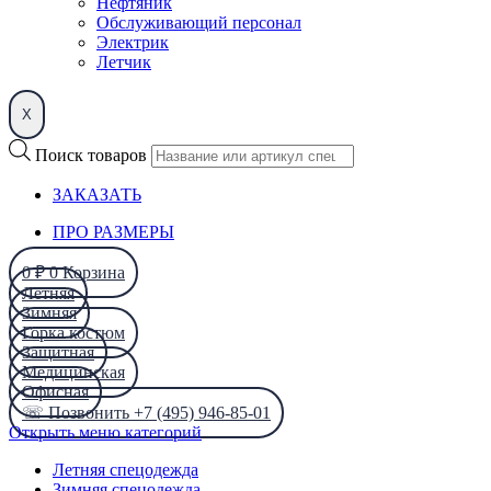
Нефтяник
Обслуживающий персонал
Электрик
Летчик
X
Поиск товаров
ЗАКАЗАТЬ
ПРО РАЗМЕРЫ
0
₽
0
Корзина
Летняя
Зимняя
Горка костюм
Защитная
Медицинская
Офисная
☏ Позвонить +7 (495) 946-85-01
Открыть меню категорий
Летняя спецодежда
Зимняя спецодежда