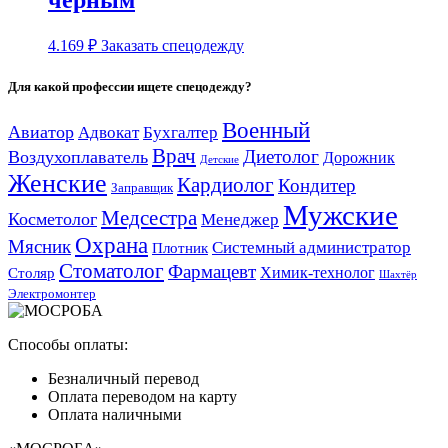
черным
4.169
₽
Заказать спецодежду
Для какой профессии ищете спецодежду?
Военный
Авиатор
Адвокат
Бухгалтер
Врач
Диетолог
Воздухоплаватель
Дорожник
Детские
Женские
Кардиолог
Кондитер
Заправщик
Мужские
Медсестра
Косметолог
Менеджер
Охрана
Мясник
Системный администратор
Плотник
Стоматолог
Фармацевт
Химик-технолог
Столяр
Шахтёр
Электромонтер
Способы оплаты:
Безналичный перевод
Оплата переводом на карту
Оплата наличными