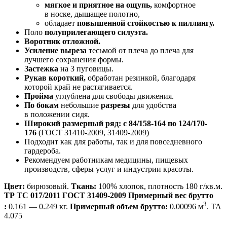
мягкое и приятное на ощупь,
комфортное
в носке, дышащее полотно,
обладает
повышенной стойкостью к пиллингу.
Поло
полуприлегающего силуэта.
Воротник отложной.
Усиление выреза
тесьмой от плеча до плеча для
лучшего сохранения формы.
Застежка
на 3 пуговицы.
Рукав короткий,
обработан резинкой, благодаря
которой край не растягивается.
Пройма
углублена для свободы движения.
По бокам
небольшие
разрезы
для удобства
в положении сидя.
Широкий размерный ряд: с 84/158-164 по 124/170-
176
(
ГОСТ 31410-2009
,
31409-2009
)
Подходит как для работы, так и для повседневного
гардероба.
Рекомендуем работникам медицины, пищевых
производств, сферы услуг и индустрии красоты.
Цвет:
бирюзовый.
Ткань:
100% хлопок, плотность 180 г/кв.м.
ТР ТС 017/2011
​
ГОСТ 31409-2009
Примерный вес брутто
3
:
0.161 — 0.249 кг.
Примерный объем брутто:
0.00096 м
. TA
4.075